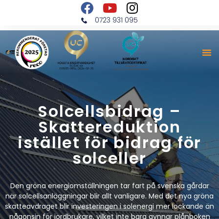
0723 931 095
Solcellsbidrag –
Skattereduktion
istället för bidrag för
solceller
Den gröna energiomställningen tar fart på svenska gårdar
när solcellsanläggningar blir allt vanligare. Med det nya gröna
skatteavdraget blir investeringen i solenergi mer lockande än
någonsin för jordbrukare, vilket inte bara gynnar plånboken