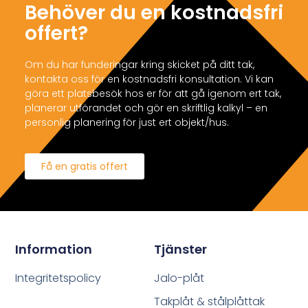
Behöver du en kostnadsfri
offert?
Om du har funderingar kring skicket på ditt tak,
kontakta oss för en kostnadsfri konsultation. Vi kan
göra ett platsbesök hos er för att gå igenom ert tak,
planerar utförandet och gör en skriftlig kalkyl – en
personlig planering för just ert objekt/hus.
Få en gratis offert
Information
Tjänster
Integritetspolicy
Jalo-plåt
Takplåt & stålplåttak