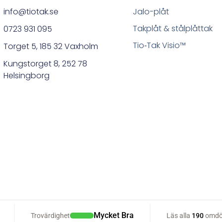
info@tiotak.se
Jalo-plåt
Takplåt & stålplåttak
0723 931 095
Tio‑Tak Visio™
Torget 5, 185 32 Vaxholm
Kungstorget 8, 252 78
Helsingborg