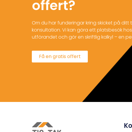
offert?
Om du har funderingar kring skicket på ditt t
konsultation. Vi kan göra ett platsbesök hos 
utförandet och gör en skriftlig kalkyl – en pe
Få en gratis offert
Ko