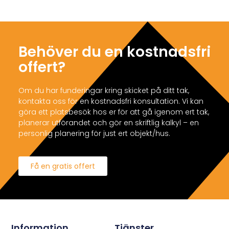
Behöver du en kostnadsfri
offert?
Om du har funderingar kring skicket på ditt tak,
kontakta oss för en kostnadsfri konsultation. Vi kan
göra ett platsbesök hos er för att gå igenom ert tak,
planerar utförandet och gör en skriftlig kalkyl – en
personlig planering för just ert objekt/hus.
Få en gratis offert
Information
Tjänster