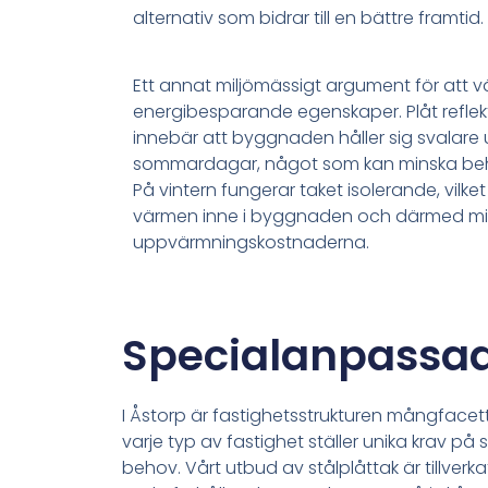
alternativ som bidrar till en bättre framtid.
Ett annat miljömässigt argument för att vä
energibesparande egenskaper. Plåt reflekter
innebär att byggnaden håller sig svalare
sommardagar, något som kan minska beho
På vintern fungerar taket isolerande, vilket 
värmen inne i byggnaden och därmed m
uppvärmningskostnaderna.
Specialanpassade
I Åstorp är fastighetsstrukturen mångfacet
varje typ av fastighet ställer unika krav p
behov. Vårt utbud av stålplåttak är tillverk