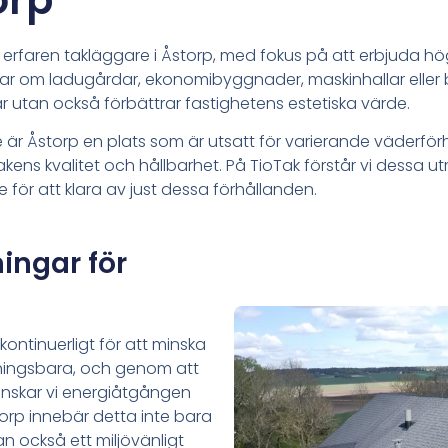
orp
h erfaren takläggare i Åstorp, med fokus på att erbjuda hög
ar om ladugårdar, ekonomibyggnader, maskinhallar eller bo
r utan också förbättrar fastighetens estetiska värde.
e är Åstorp en plats som är utsatt för varierande väderförh
 takens kvalitet och hållbarhet. På TioTak förstår vi dess
 för att klara av just dessa förhållanden.
ingar för
kontinuerligt för att minska
inningsbara, och genom att
nskar vi energiåtgången
storp innebär detta inte bara
an också ett miljövänligt