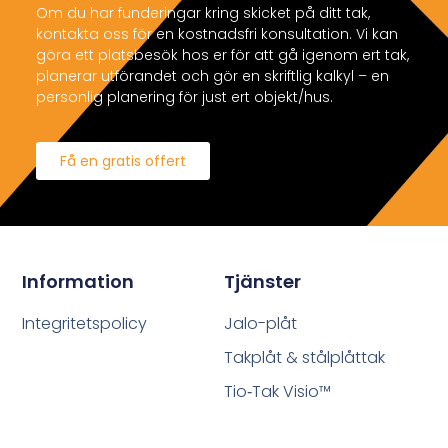
Om du har funderingar kring skicket på ditt tak,
kontakta oss för en kostnadsfri konsultation. Vi kan
göra ett platsbesök hos er för att gå igenom ert tak,
planerar utförandet och gör en skriftlig kalkyl – en
personlig planering för just ert objekt/hus.
Få en gratis offert
Information
Tjänster
Integritetspolicy
Jalo-plåt
Takplåt & stålplåttak
Tio‑Tak Visio™