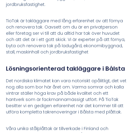
jordbruksfastighet.
TioTak är takläggare med lång erfarenhet av att förnya
och renovera tak. Oavsett om du är en privatperson
eller företag ser vi till att du alltid har tak över huvudet
och att det är i ett gott skick. Vi är experter
på att förnya,
byta och renovera tak på ladugård, ekonomibyggnad,
stall, maskinhall och jordbruksfastighet
Lösningsorienterad takläggare i Bålsta
Det nordiska klimatet kan vara notoriskt opålitligt, det vet
nog alla som bor här året om. Varma somrar och kalla
vintrar ställer höga krav på både kvalitet och ett
hantverk som är fackmannamässigt utfört. På TioTak
besitter vi en gedigen erfarenhet när det kommer till att
utföra kompletta takrenoveringar i Bålsta med plåttak.
Våra unika stålplåttak är tillverkade i Finland och