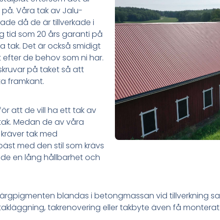
 på. Våra tak av Jalu-
ade då de är tillverkade i
ng tid som 20 års garanti på
a tak. Det är också smidigt
 efter de behov som ni har.
ruvar på taket så att
ta framkant.
ör att de vill ha ett tak av
tak. Medan de av våra
 kräver tak med
bäst med den stil som krävs
de en lång hållbarhet och
 färgpigmenten blandas i betongmassan vid tillverkning s
takläggning, takrenovering eller takbyte även få monter