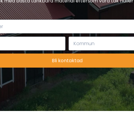
tak med bästa tänkbara material eftersom våra tak håller 
Bli kontaktad