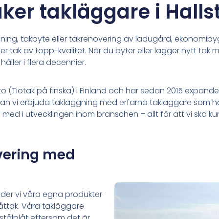
äker takläggare i Halls
ning, takbyte eller takrenovering av
ladugård, ekonomibygg
der tak av topp-kvalitet. När du byter eller lägger nytt tak m
åller i flera decennier.
to (Tiotak på finska) i Finland och har sedan 2015 expand
r kan vi erbjuda takläggning med erfarna takläggare som h
nga med i utvecklingen inom branschen – allt för att vi ska 
vering med
juder vi våra egna produkter
låttak. Våra takläggare
stålplåt eftersom det är