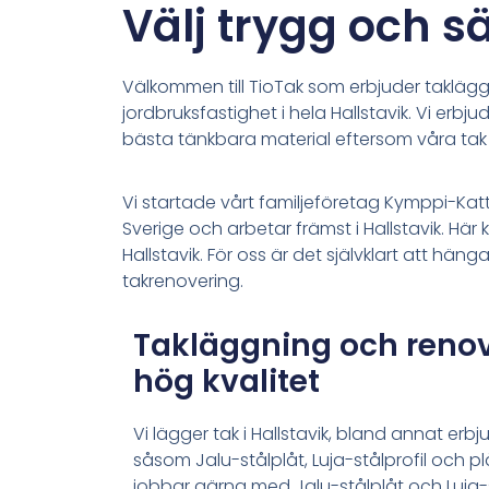
Välj trygg och s
Välkommen till TioTak som erbjuder taklägg
jordbruksfastighet
i hela Hallstavik. Vi erbju
bästa tänkbara material eftersom våra tak h
Vi startade vårt familjeföretag Kymppi-Kat
Sverige och arbetar främst i Hallstavik. Hä
Hallstavik. För oss är det självklart att hä
takrenovering.
Takläggning och reno
hög kvalitet
Vi lägger tak i Hallstavik, bland annat erb
såsom Jalu-stålplåt, Luja-stålprofil och p
jobbar gärna med Jalu-stålplåt och Luja-