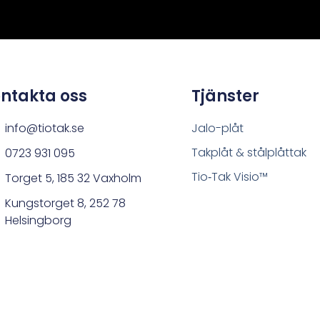
ntakta oss
Tjänster
info@tiotak.se
Jalo-plåt
Takplåt & stålplåttak
0723 931 095
Tio‑Tak Visio™
Torget 5, 185 32 Vaxholm
Kungstorget 8, 252 78
Helsingborg