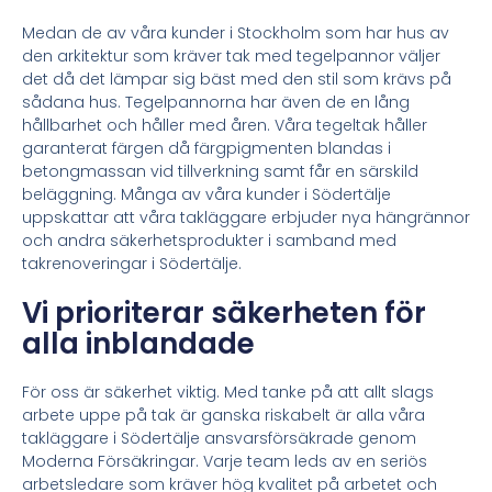
Medan de av våra kunder i Stockholm som har hus av
den arkitektur som kräver tak med tegelpannor väljer
det då det lämpar sig bäst med den stil som krävs på
sådana hus. Tegelpannorna har även de en lång
hållbarhet och håller med åren. Våra tegeltak håller
garanterat färgen då färgpigmenten blandas i
betongmassan vid tillverkning samt får en särskild
beläggning. Många av våra kunder i Södertälje
uppskattar att våra takläggare erbjuder nya hängrännor
och andra säkerhetsprodukter i samband med
takrenoveringar i Södertälje.
Vi prioriterar säkerheten för
alla inblandade
För oss är säkerhet viktig. Med tanke på att allt slags
arbete uppe på tak är ganska riskabelt är alla våra
takläggare i Södertälje ansvarsförsäkrade genom
Moderna Försäkringar. Varje team leds av en seriös
arbetsledare som kräver hög kvalitet på arbetet och