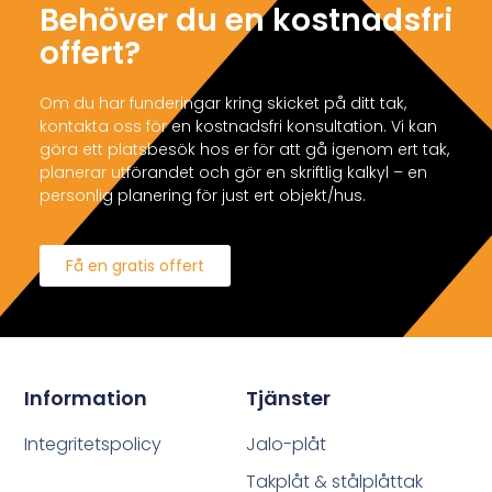
Behöver du en kostnadsfri
offert?
Om du har funderingar kring skicket på ditt tak,
kontakta oss för en kostnadsfri konsultation. Vi kan
göra ett platsbesök hos er för att gå igenom ert tak,
planerar utförandet och gör en skriftlig kalkyl – en
personlig planering för just ert objekt/hus.
Få en gratis offert
Information
Tjänster
Integritetspolicy
Jalo-plåt
Takplåt & stålplåttak