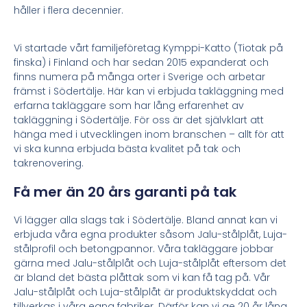
håller i flera decennier.
Vi startade vårt familjeföretag Kymppi-Katto (Tiotak på
finska) i Finland och har sedan 2015 expanderat och
finns numera på många orter i Sverige och arbetar
främst i Södertälje. Här kan vi erbjuda takläggning med
erfarna takläggare som har lång erfarenhet av
takläggning i Södertälje. För oss är det självklart att
hänga med i utvecklingen inom branschen – allt för att
vi ska kunna erbjuda bästa kvalitet på tak och
takrenovering.
Få mer än 20 års garanti på tak
Vi lägger alla slags tak i Södertälje. Bland annat kan vi
erbjuda våra egna produkter såsom Jalu-stålplåt, Luja-
stålprofil och betongpannor. Våra takläggare jobbar
gärna med Jalu-stålplåt och Luja-stålplåt eftersom det
är bland det bästa plåttak som vi kan få tag på. Vår
Jalu-stålplåt och Luja-stålplåt är produktskyddat och
tillverkas i våra egna fabriker. Därför kan vi ge 20 år lång