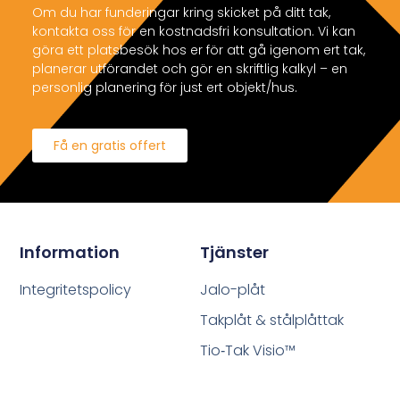
Om du har funderingar kring skicket på ditt tak,
kontakta oss för en kostnadsfri konsultation. Vi kan
göra ett platsbesök hos er för att gå igenom ert tak,
planerar utförandet och gör en skriftlig kalkyl – en
personlig planering för just ert objekt/hus.
Få en gratis offert
Information
Tjänster
Integritetspolicy
Jalo-plåt
Takplåt & stålplåttak
Tio‑Tak Visio™