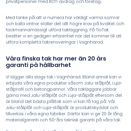
privatpersoner med ROT-avdrag och företag.
Med tanke på att vi numera har väldigt varma somrar
och kalla vintrar ställer det allt högre krav på kvalitet och
fackmannamässigt utförd takläggning. På TioTak
besitter vi en gedigen erfarenhet när det kommer till att
utföra kompletta takrenoveringar i Vagnhärad.
Våra finska tak har mer än 20 års
garanti på hållbarhet
Vi lägger alla slags tak i Vagnhärad. Bland annat kan vi
erbjuda våra egna produkter såsom Jalu-stålplåt, Luja-
stålprofil och betongpannor. Våra takläggare jobbar
gärna med Jalu-stålplåt och Luja-stålplåt eftersom det
är bland det bästa plåttak som vi kan få tag på. Vår
Jalu-stålplåt och Luja-stålplåt är produktskyddat och
tillverkas i våra egna fabriker. Därför kan vi ge 20 år lång
materialgaranti och 50-års teknisk garanti på våra tak.