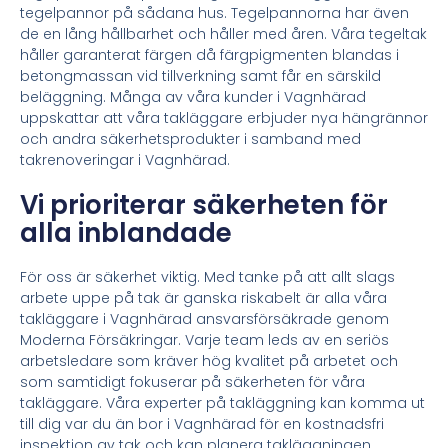
tegelpannor på sådana hus. Tegelpannorna har även
de en lång hållbarhet och håller med åren. Våra tegeltak
håller garanterat färgen då färgpigmenten blandas i
betongmassan vid tillverkning samt får en särskild
beläggning. Många av våra kunder i Vagnhärad
uppskattar att våra takläggare erbjuder nya hängrännor
och andra säkerhetsprodukter i samband med
takrenoveringar i Vagnhärad.
Vi prioriterar säkerheten för
alla inblandade
För oss är säkerhet viktig. Med tanke på att allt slags
arbete uppe på tak är ganska riskabelt är alla våra
takläggare i Vagnhärad ansvarsförsäkrade genom
Moderna Försäkringar. Varje team leds av en seriös
arbetsledare som kräver hög kvalitet på arbetet och
som samtidigt fokuserar på säkerheten för våra
takläggare. Våra experter på takläggning kan komma ut
till dig var du än bor i Vagnhärad för en kostnadsfri
inspektion av tak och kan planera takläggningen,