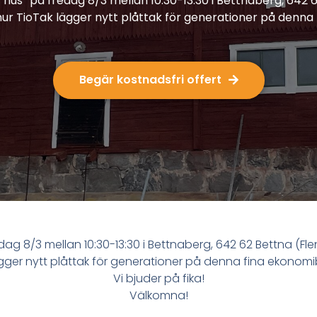
hus” på fredag 8/3 mellan 10:30-13:30 i Bettnaberg, 642 6
a hur TioTak lägger nytt plåttak för generationer på denn
Begär kostnadsfri offert
ag 8/3 mellan 10:30-13:30 i Bettnaberg, 642 62 Bettna (Flen)
gger nytt plåttak för generationer på denna fina ekono
Vi bjuder på fika!
Välkomna!