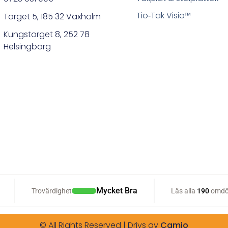
Tio‑Tak Visio™
Torget 5, 185 32 Vaxholm
Kungstorget 8, 252 78
Helsingborg
© All Rights Reserved | Drivs av
Camjo