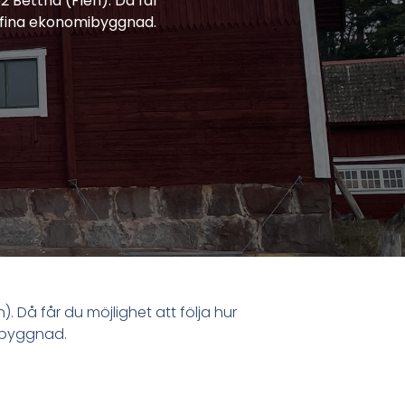
2 Bettna (Flen). Då får
a fina ekonomibyggnad.
. Då får du möjlighet att följa hur
mibyggnad.