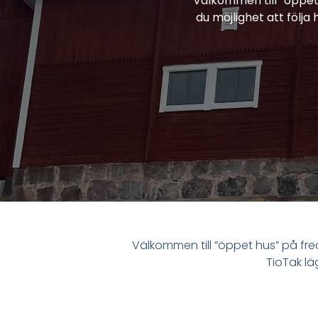
Välkommen till ”öppet 
du möjlighet att följ
Välkommen till ”öppet hus” på fred
TioTak lä