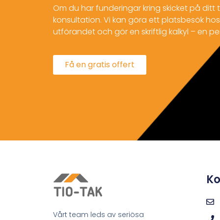
Om du har funderingar kring skicket på ditt t
konsultation. Vi kan göra ett platsbesök hos 
utförandet och gör en skriftlig kalkyl – en pe
Få en gratis offert
Ko
Vårt team leds av seriösa