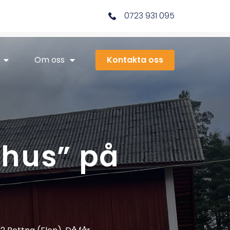
0723 931 095
Om oss
Kontakta oss
 hus” på