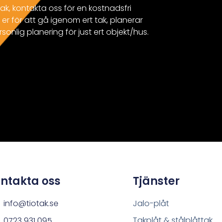
ak, kontakta oss för en kostnadsfri
er för att gå igenom ert tak, planerar
rsonlig planering för just ert objekt/hus.
ntakta oss
Tjänster
info@tiotak.se
Jalo-plåt
Takplåt & stålplåttak
0723 931 095