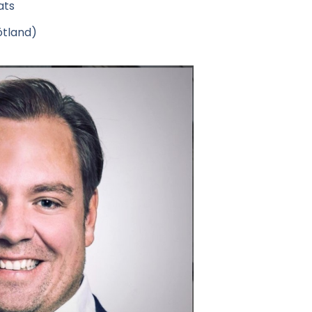
ats
ötland)