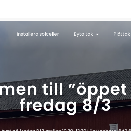
Installera solceller
Byta tak
Plåttak
en till ”öppet
fredag 8/3